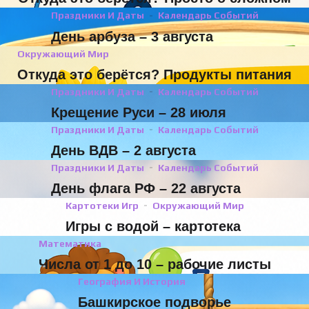
Праздники И Даты
Календарь Событий
День арбуза – 3 августа
Окружающий Мир
Откуда это берётся? Продукты питания
Праздники И Даты
Календарь Событий
Крещение Руси – 28 июля
Праздники И Даты
Календарь Событий
День ВДВ – 2 августа
Праздники И Даты
Календарь Событий
День флага РФ – 22 августа
Картотеки Игр
Окружающий Мир
Игры с водой – картотека
Математика
Числа от 1 до 10 – рабочие листы
География И История
Башкирское подворье