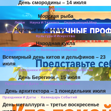
День смородины – 14 июля
Животный Мир
Морская рыба
Люди
Наука И Техника
Окружающий Мир
Научные профессии
Культура И Искусство
Народная кукла
Праздники И Даты
Календарь Событий
Всемирный день китов и дельфинов – 23
июля
Праздники И Даты
Календарь Событий
День Берегини – 15 июля
Праздники И Даты
Календарь Событий
День архитектора – 1 понедельник июля
Праздники И Даты
Календарь Событий
День металлурга – третье воскресенье