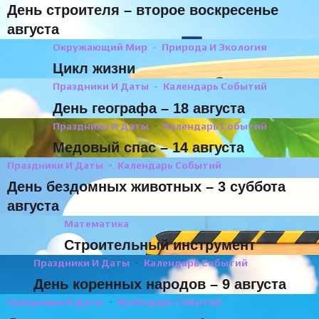
День строителя – второе воскресенье
августа
Окружающий Мир
Природа И Экология
Цикл жизни
Праздники И Даты
Календарь Событий
День географа – 18 августа
Праздники И Даты
Календарь Событий
Медовый спас – 14 августа
Праздники И Даты
Календарь Событий
День бездомных животных – 3 суббота
августа
Математика
Строительный инструмент
Праздники И Даты
Календарь Событий
День коренных народов – 9 августа
Праздники И Даты
Календарь Событий