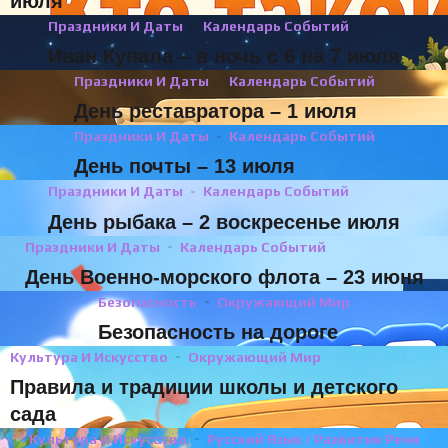
июля
Праздники И Даты
Календарь Событий
Иван Купала – в ночь с 6 на 7 июля
Праздники И Даты
Календарь Событий
День реставратора – 1 июля
Праздники И Даты
Календарь Событий
День почты – 13 июля
Праздники И Даты
Календарь Событий
День рыбака – 2 воскресенье июля
Праздники И Даты
Календарь Событий
День Военно-морского флота – 23 июня
Безопасность
Окружающий Мир
Безопасность на дороге
Культура И Искусство
Окружающий Мир
Правила и традиции школы и детского
сада
Культура И Искусство
Русский Язык / Развитие Речи