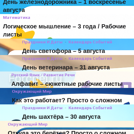
День железнодорожника – 1 воскресенье
августа
Математика
Логическое мышление – 3 года / Рабочие
листы
Праздники И Даты
Календарь Событий
День светофора – 5 августа
Праздники И Даты
Календарь Событий
День ветеринара – 31 августа
Русский Язык / Развитие Речи
Алфавит – сюжетные рабочие листы
Окружающий Мир
Как это работает? Просто о сложном
Праздники И Даты
Календарь Событий
День шахтёра – 30 августа
Окружающий Мир
Откуда это берётся? Просто о сложном