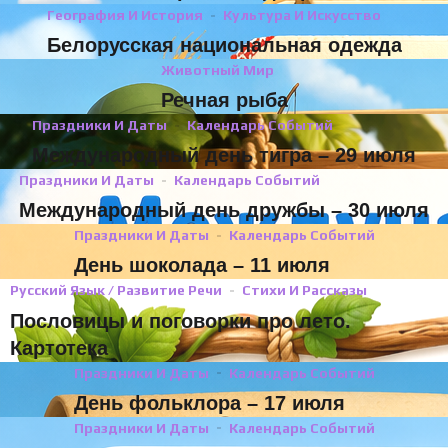
География И История
Культура И Искусство
Белорусская национальная одежда
Животный Мир
Речная рыба
Праздники И Даты
Календарь Событий
Международный день тигра – 29 июля
Праздники И Даты
Календарь Событий
Международный день дружбы – 30 июля
Праздники И Даты
Календарь Событий
День шоколада – 11 июля
Русский Язык / Развитие Речи
Стихи И Рассказы
Пословицы и поговорки про лето.
Картотека
Праздники И Даты
Календарь Событий
День фольклора – 17 июля
Праздники И Даты
Календарь Событий