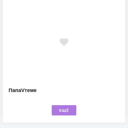
ПапаVтеме
ЕЩЁ