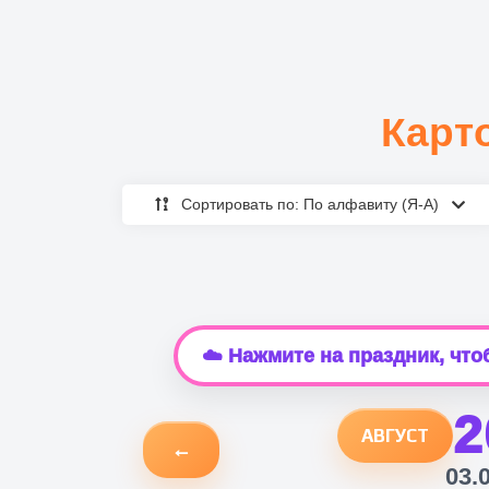
Карт
Сортировать по: По алфавиту (Я-А)
☁️ Нажмите на праздник, чт
2
АВГУСТ
←
03.