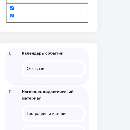
Пт
Сб
Вс
7.08
08.08
09.08
Календарь событий
МЕЖДУНАРОДНЫЙ
ДЕНЬ
ВСЕМИРНЫЙ ДЕНЬ
ДЕНЬ КОРЕННЫХ
ФИЗКУЛЬТУРНИКА
КОШЕК
НАРОДОВ МИРА
Открытки
Наглядно-дидактический
материал
География и история