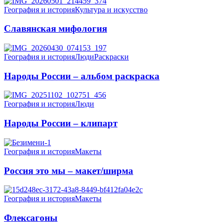
География и история
Культура и искусство
Славянская мифология
География и история
Люди
Раскраски
Народы России – альбом раскраска
География и история
Люди
Народы России – клипарт
География и история
Макеты
Россия это мы – макет/ширма
География и история
Макеты
Флексагоны