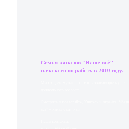
Семья каналов “Наше всё”
начала свою работу в 2010 году.
Мы создаем музыкальные и развивающие мультфи
дошкольного возраста.
Смотрите и повторяйте, Учитесь и играйте. Убед
всё” – канал отличный!
Наши контакты:
yarmin.st@gmail.com