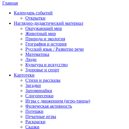
Главная
Календарь событий
Открытки
Наглядно-дидактический материал
Окружающий мир
Животный мир
Природа и экология
География и история
Русский язык / Развитие речи
Математика
Люди
Культура и искусство
Здоровье и спорт
Картотеки
Стихи и рассказы
Загадки
Запоминайки
Слогопесенки
Игры с движением (игро-танцы)
Физическая активность
Потешки
Печатные игры
Раскраски
Сказки