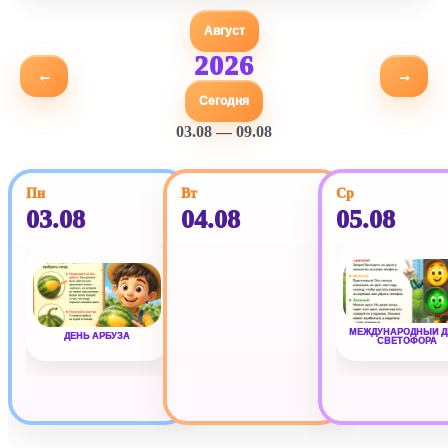
Август
2026
←
→
Сегодня
03.08 — 09.08
Пн
Вт
Ср
03.08
04.08
05.08
МЕЖДУНАРОДНЫЙ Д
ДЕНЬ АРБУЗА
СВЕТОФОРА