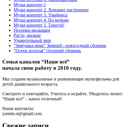
Мульт-концерт 1
Мульт-концерт 2. Хорошее настроение
Мульт-концерт 3. Улыбнись
Мульт-концерт 4. По кочкам
Мульт-концерт 5. Танцуй!
Песенки-малышки
Расти, малыш
Удивительный мир
“Зимушка-зима” Зимний / новогодний сборник
“Осень золотая” Осенний сборник
Семья каналов “Наше всё”
начала свою работу в 2010 году.
Мы создаем музыкальные и развивающие мультфильмы для
детей дошкольного возраста.
Смотрите и повторяйте, Учитесь и играйте. Убедитесь лично:
“Наше всё” – канал отличный!
Наши контакты:
yarmin.st@gmail.com
Свежие записи