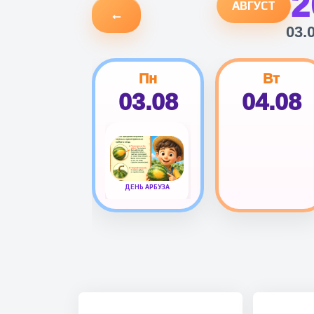
2
АВГУСТ
←
03.
Пн
Вт
03.08
04.08
ДЕНЬ АРБУЗА