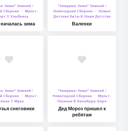
а-Зима" Зимний /
"Зимушка-Зима" Зимний /
й Сборник
Мульт-
Новогодний Сборник
Новые
рт 3. Улыбнись
Детские Хиты 8. Наше Детство
 началась зима
Валенки
а-Зима" Зимний /
"Зимушка-Зима" Зимний /
й Сборник
Мульт-
Новогодний Сборник
Мульт-
сенки 7. Муха
Песенки 8. Капибара-Бара
зья снеговики
Дед Мороз пришел к
ребятам