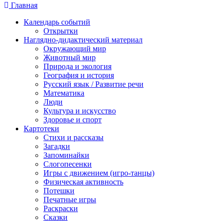
Главная
Календарь событий
Открытки
Наглядно-дидактический материал
Окружающий мир
Животный мир
Природа и экология
География и история
Русский язык / Развитие речи
Математика
Люди
Культура и искусство
Здоровье и спорт
Картотеки
Стихи и рассказы
Загадки
Запоминайки
Слогопесенки
Игры с движением (игро-танцы)
Физическая активность
Потешки
Печатные игры
Раскраски
Сказки