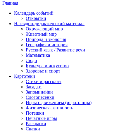
Главная
Календарь событий
Открытки
Наглядно-дидактический материал
Окружающий мир
Животный мир
Природа и экология
География и история
Русский язык / Развитие речи
Математика
Люди
Культура и искусство
Здоровье и спорт
Картотеки
Стихи и рассказы
Загадки
Запоминайки
Слогопесенки
Игры с движением (игро-танцы)
Физическая активность
Потешки
Печатные игры
Раскраски
Сказки