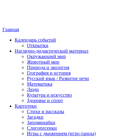
Главная
Календарь событий
Открытки
Наглядно-дидактический материал
Окружающий мир
Животный мир
Природа и экология
География и история
Русский язык / Развитие речи
Математика
Люди
Культура и искусство
Здоровье и спорт
Картотеки
Стихи и рассказы
Загадки
Запоминайки
Слогопесенки
Игры с движением (игро-танцы)