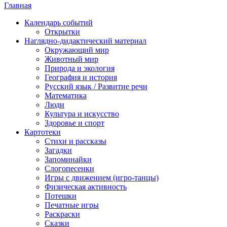
Главная
Календарь событий
Открытки
Наглядно-дидактический материал
Окружающий мир
Животный мир
Природа и экология
География и история
Русский язык / Развитие речи
Математика
Люди
Культура и искусство
Здоровье и спорт
Картотеки
Стихи и рассказы
Загадки
Запоминайки
Слогопесенки
Игры с движением (игро-танцы)
Физическая активность
Потешки
Печатные игры
Раскраски
Сказки