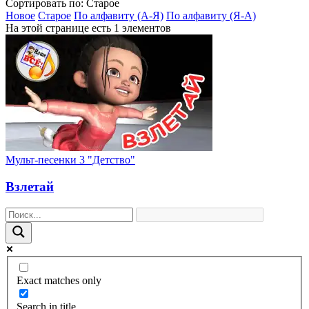
Сортировать по: Старое
Новое
Старое
По алфавиту (А-Я)
По алфавиту (Я-А)
На этой странице есть 1 элементов
Мульт-песенки 3 "Детство"
Взлетай
Exact matches only
Search in title