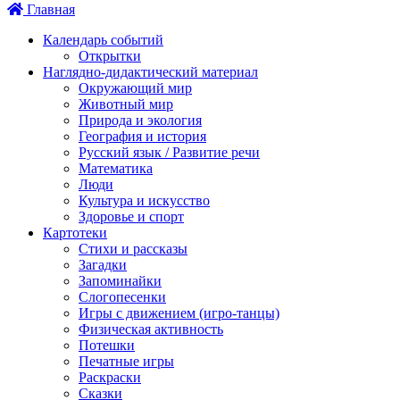
Главная
Календарь событий
Открытки
Наглядно-дидактический материал
Окружающий мир
Животный мир
Природа и экология
География и история
Русский язык / Развитие речи
Математика
Люди
Культура и искусство
Здоровье и спорт
Картотеки
Стихи и рассказы
Загадки
Запоминайки
Слогопесенки
Игры с движением (игро-танцы)
Физическая активность
Потешки
Печатные игры
Раскраски
Сказки