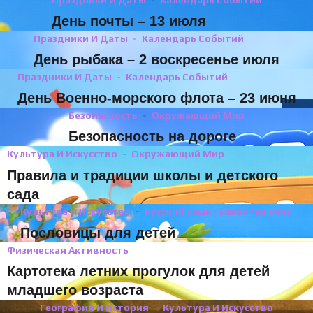
Праздники И Даты
Календарь Событий
День почты – 13 июля
Праздники И Даты
Календарь Событий
День рыбака – 2 воскресенье июля
Праздники И Даты
Календарь Событий
День Военно-морского флота – 23 июня
Безопасность
Окружающий Мир
Безопасность на дороге
Культура И Искусство
Окружающий Мир
Правила и традиции школы и детского
сада
Культура И Искусство
Русский Язык / Развитие Речи
Пословицы для детей
Физическая Активность
Картотека летних прогулок для детей
младшего возраста
География И История
Культура И Искусство