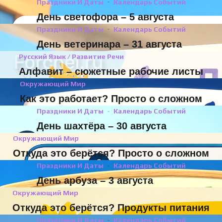
Праздники И Даты
Календарь Событий
День светофора – 5 августа
Праздники И Даты
Календарь Событий
День ветеринара – 31 августа
Русский Язык / Развитие Речи
Алфавит – сюжетные рабочие листы
Окружающий Мир
Как это работает? Просто о сложном
Праздники И Даты
Календарь Событий
День шахтёра – 30 августа
Окружающий Мир
Откуда это берётся? Просто о сложном
Праздники И Даты
Календарь Событий
День арбуза – 3 августа
Окружающий Мир
Откуда это берётся? Продукты питания
Праздники И Даты
Календарь Событий