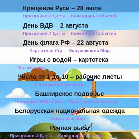
Крещение Руси – 28 июля
Праздники И Даты
Календарь Событий
День ВДВ – 2 августа
Праздники И Даты
Календарь Событий
День флага РФ – 22 августа
Картотеки Игр
Окружающий Мир
Игры с водой – картотека
Математика
Числа от 1 до 10 – рабочие листы
География И История
Башкирское подворье
География И История
Культура И Искусство
Белорусская национальная одежда
Животный Мир
Речная рыба
Праздники И Даты
Календарь Событий