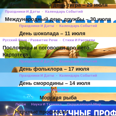
Международный день тигра – 29 июля
Праздники И Даты
Календарь Событий
Международный день дружбы – 30 июля
Праздники И Даты
Календарь Событий
День шоколада – 11 июля
Русский Язык / Развитие Речи
Стихи И Рассказы
Пословицы и поговорки про лето.
Картотека
Праздники И Даты
Календарь Событий
День фольклора – 17 июля
Праздники И Даты
Календарь Событий
День смородины – 14 июля
Животный Мир
Морская рыба
Люди
Наука И Техника
Окружающий Мир
Научные профессии