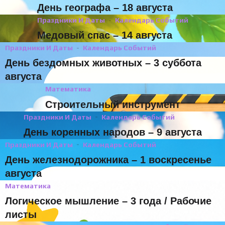
День географа – 18 августа
Праздники И Даты
Календарь Событий
Медовый спас – 14 августа
Праздники И Даты
Календарь Событий
День бездомных животных – 3 суббота
августа
Математика
Строительный инструмент
Праздники И Даты
Календарь Событий
День коренных народов – 9 августа
Праздники И Даты
Календарь Событий
День железнодорожника – 1 воскресенье
августа
Математика
Логическое мышление – 3 года / Рабочие
листы