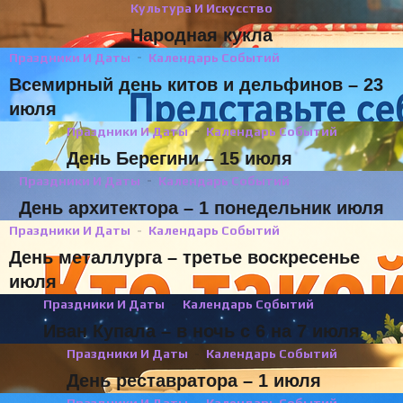
Культура И Искусство
Народная кукла
Праздники И Даты
Календарь Событий
Всемирный день китов и дельфинов – 23
июля
Праздники И Даты
Календарь Событий
День Берегини – 15 июля
Праздники И Даты
Календарь Событий
День архитектора – 1 понедельник июля
Праздники И Даты
Календарь Событий
День металлурга – третье воскресенье
июля
Праздники И Даты
Календарь Событий
Иван Купала – в ночь с 6 на 7 июля
Праздники И Даты
Календарь Событий
День реставратора – 1 июля