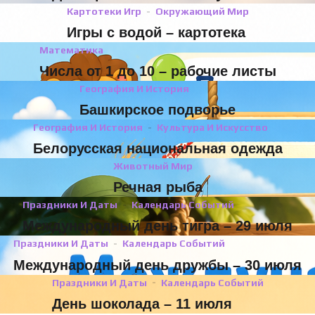
Картотеки Игр
Окружающий Мир
Игры с водой – картотека
Математика
Числа от 1 до 10 – рабочие листы
География И История
Башкирское подворье
География И История
Культура И Искусство
Белорусская национальная одежда
Животный Мир
Речная рыба
Праздники И Даты
Календарь Событий
Международный день тигра – 29 июля
Праздники И Даты
Календарь Событий
Международный день дружбы – 30 июля
Праздники И Даты
Календарь Событий
День шоколада – 11 июля