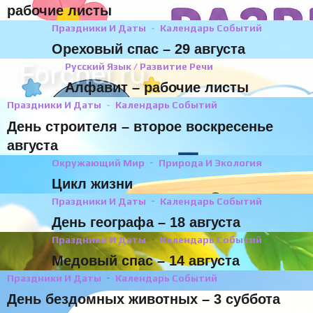
рабочие листы
Праздники И Даты
Календарь Событий
Ореховый спас – 29 августа
Русский Язык / Развитие Речи
Алфавит – рабочие листы
Праздники И Даты
Календарь Событий
День строителя – второе воскресенье
августа
Окружающий Мир
Природа И Экология
Цикл жизни
Праздники И Даты
Календарь Событий
День географа – 18 августа
Праздники И Даты
Календарь Событий
Медовый спас – 14 августа
Праздники И Даты
Календарь Событий
День бездомных животных – 3 суббота