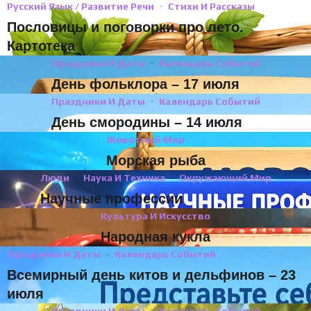
Русский Язык / Развитие Речи
Стихи И Рассказы
Пословицы и поговорки про лето.
Картотека
Праздники И Даты
Календарь Событий
День фольклора – 17 июля
Праздники И Даты
Календарь Событий
День смородины – 14 июля
Животный Мир
Морская рыба
Люди
Наука И Техника
Окружающий Мир
Научные профессии
Культура И Искусство
Народная кукла
Праздники И Даты
Календарь Событий
Всемирный день китов и дельфинов – 23
июля