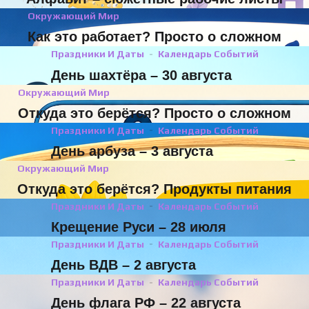
Окружающий Мир
Как это работает? Просто о сложном
Праздники И Даты
Календарь Событий
День шахтёра – 30 августа
Окружающий Мир
Откуда это берётся? Просто о сложном
Праздники И Даты
Календарь Событий
День арбуза – 3 августа
Окружающий Мир
Откуда это берётся? Продукты питания
Праздники И Даты
Календарь Событий
Крещение Руси – 28 июля
Праздники И Даты
Календарь Событий
День ВДВ – 2 августа
Праздники И Даты
Календарь Событий
День флага РФ – 22 августа