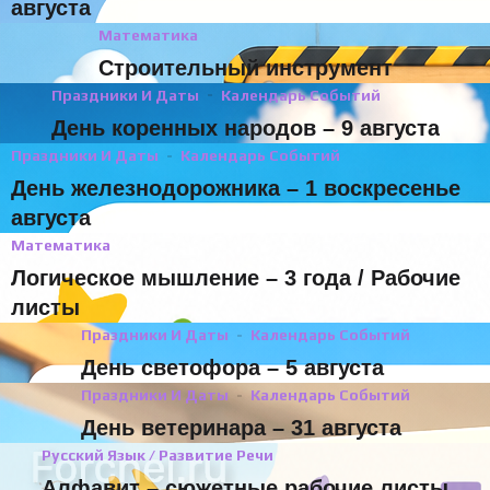
августа
Математика
Строительный инструмент
Праздники И Даты
Календарь Событий
День коренных народов – 9 августа
Праздники И Даты
Календарь Событий
День железнодорожника – 1 воскресенье
августа
Математика
Логическое мышление – 3 года / Рабочие
листы
Праздники И Даты
Календарь Событий
День светофора – 5 августа
Праздники И Даты
Календарь Событий
День ветеринара – 31 августа
Русский Язык / Развитие Речи
Алфавит – сюжетные рабочие листы