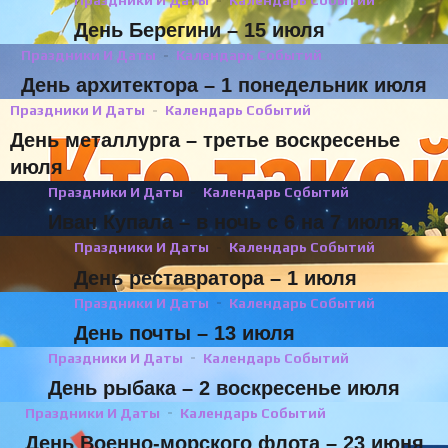
Праздники И Даты
Календарь Событий
День Берегини – 15 июля
Праздники И Даты
Календарь Событий
День архитектора – 1 понедельник июля
Праздники И Даты
Календарь Событий
День металлурга – третье воскресенье
июля
Праздники И Даты
Календарь Событий
Иван Купала – в ночь с 6 на 7 июля
Праздники И Даты
Календарь Событий
День реставратора – 1 июля
Праздники И Даты
Календарь Событий
День почты – 13 июля
Праздники И Даты
Календарь Событий
День рыбака – 2 воскресенье июля
Праздники И Даты
Календарь Событий
День Военно-морского флота – 23 июня