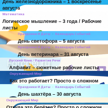
День железнодорожника – 1 воскресенье
августа
Математика
Логическое мышление – 3 года / Рабочие
листы
Праздники И Даты
Календарь Событий
День светофора – 5 августа
Праздники И Даты
Календарь Событий
День ветеринара – 31 августа
Русский Язык / Развитие Речи
Алфавит – сюжетные рабочие листы
Окружающий Мир
Как это работает? Просто о сложном
Праздники И Даты
Календарь Событий
День шахтёра – 30 августа
Окружающий Мир
Откуда это берётся? Просто о сложном