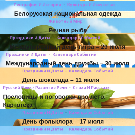
География И История
Культура И Искусство
Белорусская национальная одежда
Животный Мир
Речная рыба
Праздники И Даты
Календарь Событий
Международный день тигра – 29 июля
Праздники И Даты
Календарь Событий
Международный день дружбы – 30 июля
Праздники И Даты
Календарь Событий
День шоколада – 11 июля
Русский Язык / Развитие Речи
Стихи И Рассказы
Пословицы и поговорки про лето.
Картотека
Праздники И Даты
Календарь Событий
День фольклора – 17 июля
Праздники И Даты
Календарь Событий