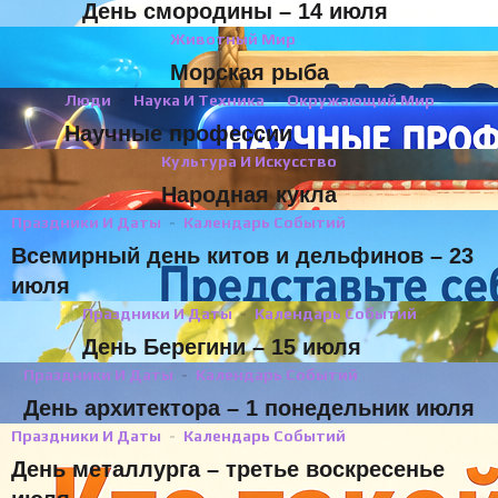
День смородины – 14 июля
Животный Мир
Морская рыба
Люди
Наука И Техника
Окружающий Мир
Научные профессии
Культура И Искусство
Народная кукла
Праздники И Даты
Календарь Событий
Всемирный день китов и дельфинов – 23
июля
Праздники И Даты
Календарь Событий
День Берегини – 15 июля
Праздники И Даты
Календарь Событий
День архитектора – 1 понедельник июля
Праздники И Даты
Календарь Событий
День металлурга – третье воскресенье