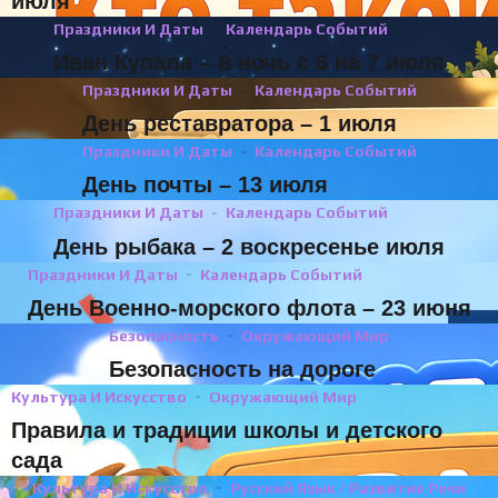
июля
Праздники И Даты
Календарь Событий
Иван Купала – в ночь с 6 на 7 июля
Праздники И Даты
Календарь Событий
День реставратора – 1 июля
Праздники И Даты
Календарь Событий
День почты – 13 июля
Праздники И Даты
Календарь Событий
День рыбака – 2 воскресенье июля
Праздники И Даты
Календарь Событий
День Военно-морского флота – 23 июня
Безопасность
Окружающий Мир
Безопасность на дороге
Культура И Искусство
Окружающий Мир
Правила и традиции школы и детского
сада
Культура И Искусство
Русский Язык / Развитие Речи