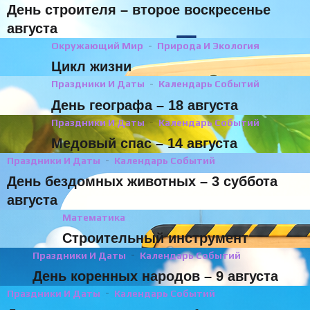
День строителя – второе воскресенье
августа
Окружающий Мир
Природа И Экология
Цикл жизни
Праздники И Даты
Календарь Событий
День географа – 18 августа
Праздники И Даты
Календарь Событий
Медовый спас – 14 августа
Праздники И Даты
Календарь Событий
День бездомных животных – 3 суббота
августа
Математика
Строительный инструмент
Праздники И Даты
Календарь Событий
День коренных народов – 9 августа
Праздники И Даты
Календарь Событий