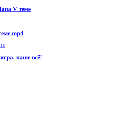
апа V теме
еме.mp4
ра. наше всё!