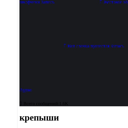
шкафчики
Запись
Жестокое об
Вот елочка пушистая
Запись
Аудио
Всего сообщений:1.6K
крепыши