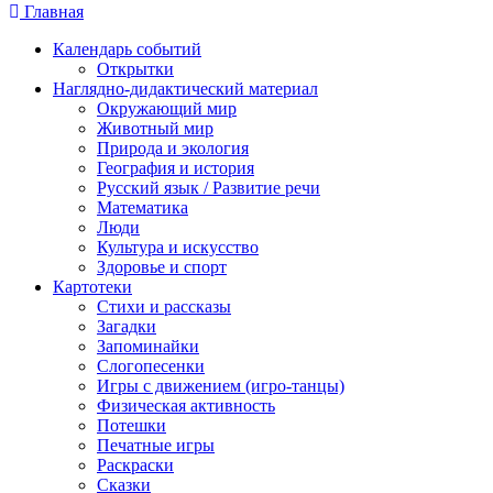
Главная
Календарь событий
Открытки
Наглядно-дидактический материал
Окружающий мир
Животный мир
Природа и экология
География и история
Русский язык / Развитие речи
Математика
Люди
Культура и искусство
Здоровье и спорт
Картотеки
Стихи и рассказы
Загадки
Запоминайки
Слогопесенки
Игры с движением (игро-танцы)
Физическая активность
Потешки
Печатные игры
Раскраски
Сказки