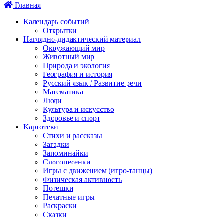
Главная
Календарь событий
Открытки
Наглядно-дидактический материал
Окружающий мир
Животный мир
Природа и экология
География и история
Русский язык / Развитие речи
Математика
Люди
Культура и искусство
Здоровье и спорт
Картотеки
Стихи и рассказы
Загадки
Запоминайки
Слогопесенки
Игры с движением (игро-танцы)
Физическая активность
Потешки
Печатные игры
Раскраски
Сказки