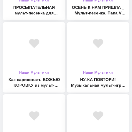
Наши Мультики
Наши Мультики
ПРОСЫПАТЕЛЬНАЯ
ОСЕНЬ К НАМ ПРИШЛА _
мульт-песенка для
Мульт-песенка. Папа V
малышей. Наше всё [rec]
теме
Наши Мультики
Наши Мультики
Как нарисовать БОЖЬЮ
НУ-КА ПОВТОРИ!
КОРОВКУ из мульт-
Музыкальная мульт-игра.
песенки. Оживающие
Наше всё!
рисунки для малышей