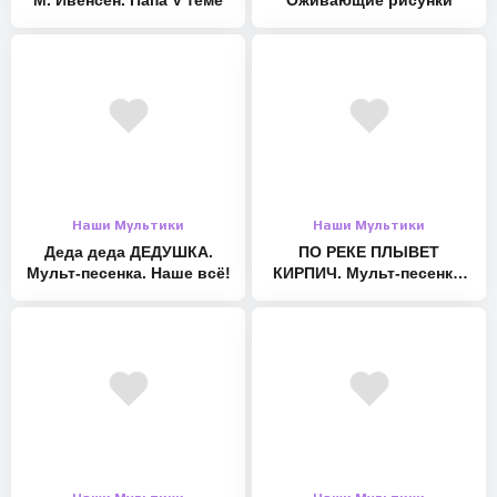
М. Ивенсен. Папа V теме
Оживающие рисунки
Инстаграм: https://instagram.com/forchel.ru/
Твиттер: – http://twitter.com/ayaranova1
Facebook: – http://facebook.com/forchel.ru
Tiktok и likee: nenashevse #длядетей #мультпесенка
#музыкальныймультик #песенкидлямалышей
Наши Мультики
Наши Мультики
Деда деда ДЕДУШКА.
ПО РЕКЕ ПЛЫВЕТ
Мульт-песенка. Наше всё!
КИРПИЧ. Мульт-песенка.
Наше всё!