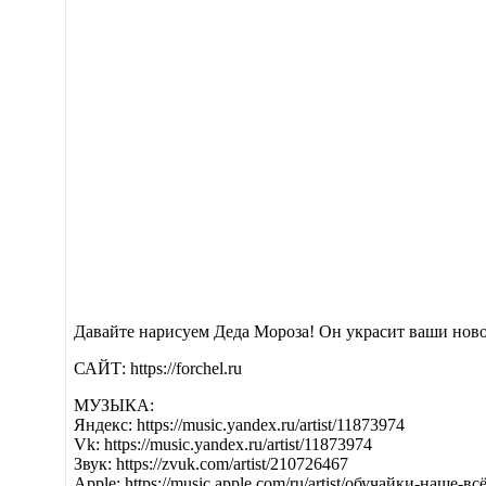
Давайте нарисуем Деда Мороза! Он украсит ваши нов
САЙТ: https://forchel.ru
МУЗЫКА:
Яндекс: https://music.yandex.ru/artist/11873974
Vk: https://music.yandex.ru/artist/11873974
Звук: https://zvuk.com/artist/210726467
Apple: https://music.apple.com/ru/artist/обучайки-наше-в