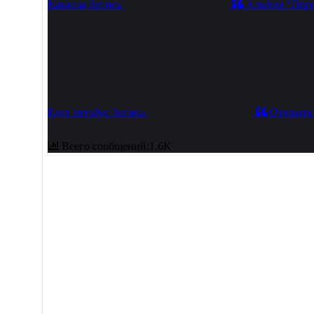
Кавказа
Запись
Альбом “Поро
Едет автобус
Запись
Открытк
Всего сообщений:1.6K