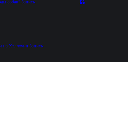
ды собак”
Запись
и на Хэллоуин
Запись