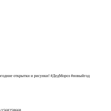
огодние открытки и рисунки! #ДедМороз #новыйгод
сё/1568258668