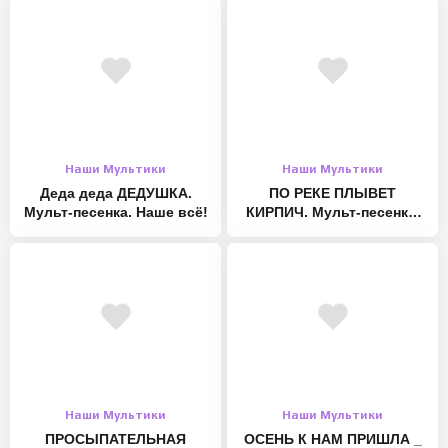
Facebook: – http://facebook.com/forchel.ru
Tiktok: https://www.tiktok.com/@nenashevse
Likee: nenashevse #howtodraw #cat #оживающиерисунки
Наши Мультики
Наши Мультики
Деда деда ДЕДУШКА.
ПО РЕКЕ ПЛЫВЕТ
Мульт-песенка. Наше всё!
КИРПИЧ. Мульт-песенка.
Наше всё!
Наши Мультики
Наши Мультики
ПРОСЫПАТЕЛЬНАЯ
ОСЕНЬ К НАМ ПРИШЛА _