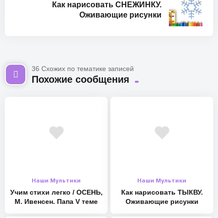
Как нарисовать СНЕЖИНКУ.
Оживающие рисунки
Давайте нарисуем погремушку. С ней так весело играть! С
Оживающими рисунками всегда интересно!
36 Схожих по тематике записей
САЙТ: https://forchel.ru #погремушка
Похожие сообщения
МУЗЫКА:
Яндекс: https://music.yandex.ru/artist/11873974
Vk: https://music.yandex.ru/artist/11873974
Звук: https://zvuk.com/artist/210726467
Apple: https://music.apple.com/ru/artist/обучайки-наше-
всё/1568258668
СОЦ СЕТИ:
Наши Мультики
Наши Мультики
Вконтакте: http://vk.com/forchel
Учим стихи легко / ОСЕНЬ,
Как нарисовать ТЫКВУ.
Телеграм: https://t.me/fochelru
М. Ивенсен. Папа V теме
Оживающие рисунки
Инстаграм: https://instagram.com/forchel.ru/