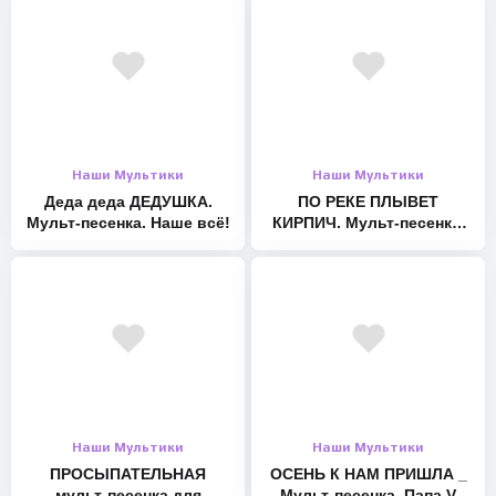
Tiktok и likee: nenashevse
#музыкальныймультик #длядетей #мультики
Наши Мультики
Наши Мультики
Деда деда ДЕДУШКА.
ПО РЕКЕ ПЛЫВЕТ
Мульт-песенка. Наше всё!
КИРПИЧ. Мульт-песенка.
Наше всё!
Наши Мультики
Наши Мультики
ПРОСЫПАТЕЛЬНАЯ
ОСЕНЬ К НАМ ПРИШЛА _
мульт-песенка для
Мульт-песенка. Папа V