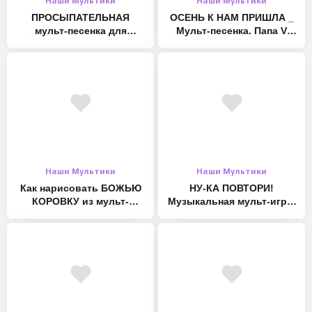
Наши Мультики
Наши Мультики
ПРОСЫПАТЕЛЬНАЯ
ОСЕНЬ К НАМ ПРИШЛА _
мульт-песенка для
Мульт-песенка. Папа V
малышей. Наше всё [rec]
теме
Наши Мультики
Наши Мультики
Как нарисовать БОЖЬЮ
НУ-КА ПОВТОРИ!
КОРОВКУ из мульт-
Музыкальная мульт-игра.
песенки. Оживающие
Наше всё!
рисунки для малышей