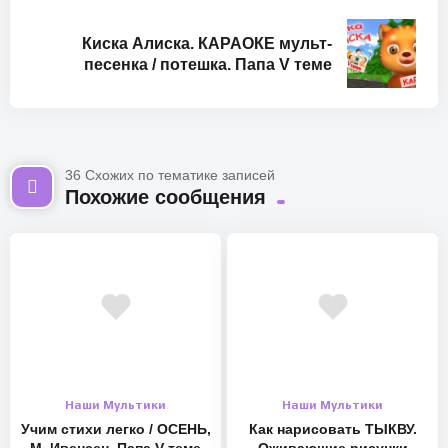
Киска Алиска. КАРАОКЕ мульт-
песенка / потешка. Папа V теме
Проголосовать за наш проект на Междунаррдной премии
"Мы вместе:
https://vk.com/app52202761#/category/organization/nomination/
36 Схожих по тематике записей
Похожие сообщения
index
В это сборнике:
* Игрушечки
* Дружба
* Купим мы, бабушка
* А у зайки
* Маленький колючий ёжик
* Алфавит
Наши Мультики
Наши Мультики
* Улитка
Учим стихи легко / ОСЕНЬ,
Как нарисовать ТЫКВУ.
* Машина едет