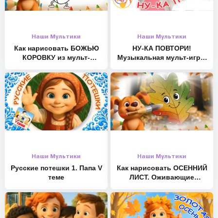
Наши Мультики
Наши Мультики
Как нарисовать БОЖЬЮ
НУ-КА ПОВТОРИ!
КОРОВКУ из мульт-
Музыкальная мульт-игра.
песенки. Оживающие
Наше всё!
рисунки для малышей
Наши Мультики
Наши Мультики
Русские потешки 1. Папа V
Как нарисовать ОСЕННИЙ
теме
ЛИСТ. Оживающие
рисунки