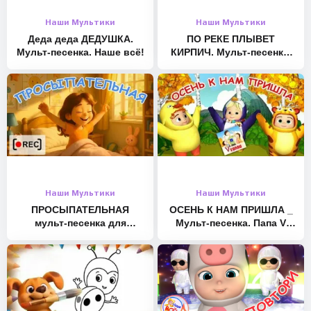
Vk: http://vk.com/forchel
Наши Мультики
Наши Мультики
Instagram: https://instagram.com/forchel.ru/
Деда деда ДЕДУШКА.
ПО РЕКЕ ПЛЫВЕТ
Twitter: – http://twitter.com/ayaranova1
Мульт-песенка. Наше всё!
КИРПИЧ. Мульт-песенка.
Наше всё!
Facebook: – http://facebook.com/forchel.ru
Tiktok and likee: nenashevse
#длядетей #мультпесенка #музыкальныймультик
#песенкидлямалышей
Наши Мультики
Наши Мультики
ПРОСЫПАТЕЛЬНАЯ
ОСЕНЬ К НАМ ПРИШЛА _
мульт-песенка для
Мульт-песенка. Папа V
малышей. Наше всё [rec]
теме