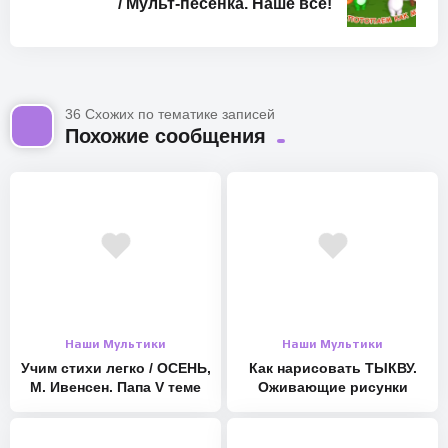
/ Мульт-песенка. Наше всё!
Однажды папа осьминог задумался о том, чтобы купить
36 Схожих по тематике записей
своим детишкам ботиночки. Но чтобы ботиночки купить,
Похожие сообщения
нужно сосчитать осьминожкам ножки! Что из этого
получилось, смотрите в новой мульт-песенке Ани и Лены
Ярановых и Вячеслава Сайдаля. Только на канале наше
всё!
https://forchel.ru – взрослым
https://nv-tv.ru – детям #осьминожки #мультпесенка
#нашевсё
https://vk.com/s__v__studio
Наши Мультики
Наши Мультики
Учим стихи легко / ОСЕНЬ,
Как нарисовать ТЫКВУ.
Ищите нас на itunes, spotify, yandex music, amazon и
М. Ивенсен. Папа V теме
Оживающие рисунки
других.
Вконтакте: http://vk.com/forchel