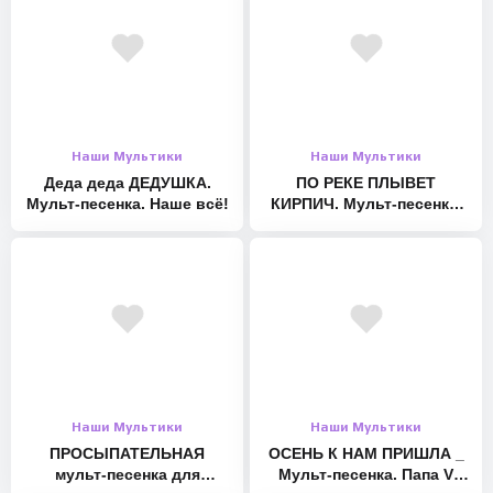
Инстаграм: https://instagram.com/forchel.ru/
Телеграм: https://t.me/fochelru
Твиттер: – http://twitter.com/ayaranova1
Facebook: – http://facebook.com/forchel.ru #длядетей
#мультпесенка #музыкальныймультик
#песенкидлямалышей
Наши Мультики
Наши Мультики
Деда деда ДЕДУШКА.
ПО РЕКЕ ПЛЫВЕТ
Мульт-песенка. Наше всё!
КИРПИЧ. Мульт-песенка.
Наше всё!
Наши Мультики
Наши Мультики
ПРОСЫПАТЕЛЬНАЯ
ОСЕНЬ К НАМ ПРИШЛА _
мульт-песенка для
Мульт-песенка. Папа V