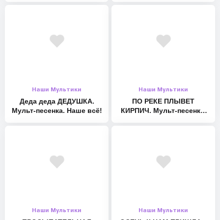
Tiktok и likee: nenashevse
#детскиепесни #мультики #дети #песенки #нашевсё
Наши Мультики
Наши Мультики
Деда деда ДЕДУШКА.
ПО РЕКЕ ПЛЫВЕТ
Мульт-песенка. Наше всё!
КИРПИЧ. Мульт-песенка.
Наше всё!
Наши Мультики
Наши Мультики