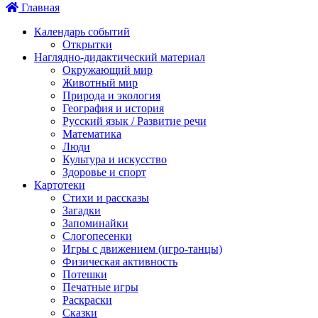
Главная
Календарь событий
Открытки
Наглядно-дидактический материал
Окружающий мир
Животный мир
Природа и экология
География и история
Русский язык / Развитие речи
Математика
Люди
Культура и искусство
Здоровье и спорт
Картотеки
Стихи и рассказы
Загадки
Запоминайки
Слогопесенки
Игры с движением (игро-танцы)
Физическая активность
Потешки
Печатные игры
Раскраски
Сказки