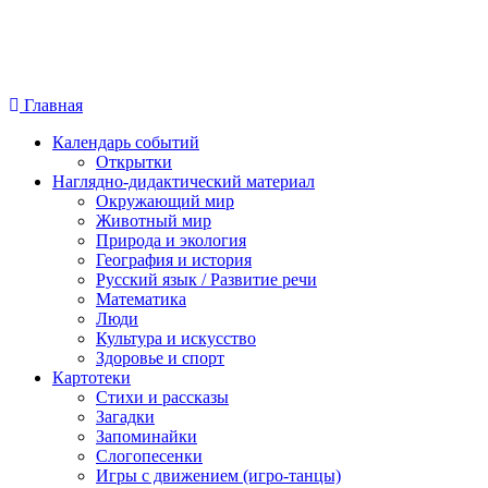
Главная
Календарь событий
Открытки
Наглядно-дидактический материал
Окружающий мир
Животный мир
Природа и экология
География и история
Русский язык / Развитие речи
Математика
Люди
Культура и искусство
Здоровье и спорт
Картотеки
Стихи и рассказы
Загадки
Запоминайки
Слогопесенки
Игры с движением (игро-танцы)