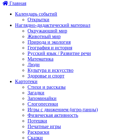
Главная
Календарь событий
Открытки
Наглядно-дидактический материал
Окружающий мир
Животный мир
Природа и экология
География и история
Русский язык / Развитие речи
Математика
Люди
Культура и искусство
Здоровье и спорт
Картотеки
Стихи и рассказы
Загадки
Запоминайки
Слогопесенки
Игры с движением (игро-танцы)
Физическая активность
Потешки
Печатные игры
Раскраски
Сказки