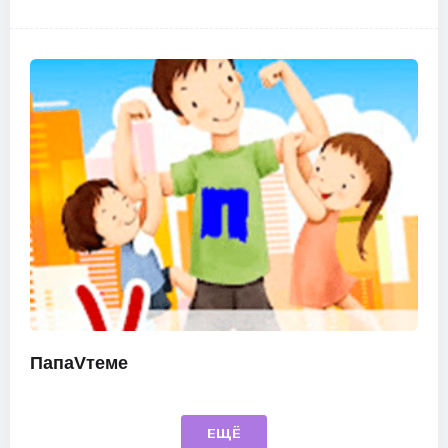
ПапаVтеме
ЕЩЁ