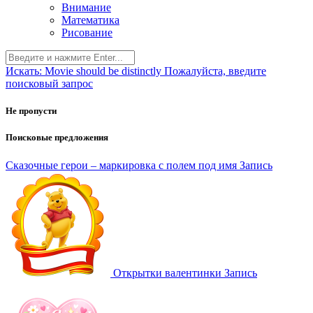
Внимание
Математика
Рисование
Искать:
Movie should be distinctly
Пожалуйста, введите
поисковый запрос
Не пропусти
Поисковые предложения
Сказочные герои – маркировка с полем под имя
Запись
Открытки валентинки
Запись