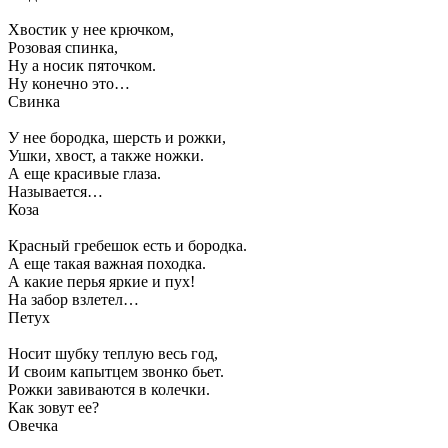
Хвостик у нее крючком,
Розовая спинка,
Ну а носик пяточком.
Ну конечно это…
Свинка
У нее бородка, шерсть и рожки,
Ушки, хвост, а также ножки.
А еще красивые глаза.
Называется…
Коза
Красный гребешок есть и бородка.
А еще такая важная походка.
А какие перья яркие и пух!
На забор взлетел…
Петух
Носит шубку теплую весь год,
И своим капытцем звонко бьет.
Рожки завиваются в колечки.
Как зовут ее?
Овечка