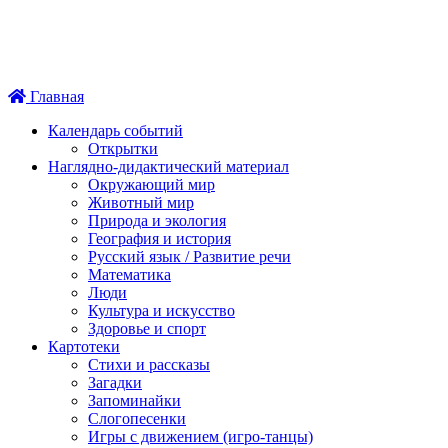
Главная
Календарь событий
Открытки
Наглядно-дидактический материал
Окружающий мир
Животный мир
Природа и экология
География и история
Русский язык / Развитие речи
Математика
Люди
Культура и искусство
Здоровье и спорт
Картотеки
Стихи и рассказы
Загадки
Запоминайки
Слогопесенки
Игры с движением (игро-танцы)