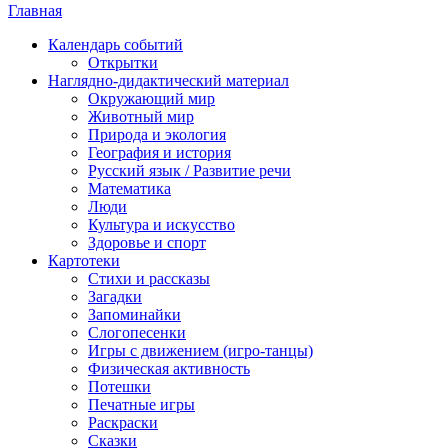
Главная
Календарь событий
Открытки
Наглядно-дидактический материал
Окружающий мир
Животный мир
Природа и экология
География и история
Русский язык / Развитие речи
Математика
Люди
Культура и искусство
Здоровье и спорт
Картотеки
Стихи и рассказы
Загадки
Запоминайки
Слогопесенки
Игры с движением (игро-танцы)
Физическая активность
Потешки
Печатные игры
Раскраски
Сказки