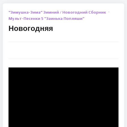
"Зимушка-Зима" Зимний / Новогодний Сборник
Мульт-Песенки 5 "Заинька Попляши"
Новогодняя