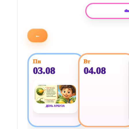
☁
←
Пн
Вт
03.08
04.08
ДЕНЬ АРБУЗА