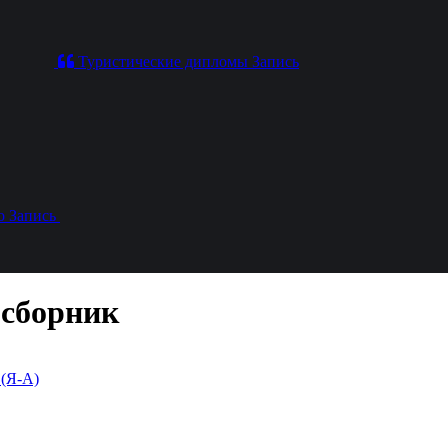
Туристические дипломы
Запись
о
Запись
 сборник
 (Я-А)