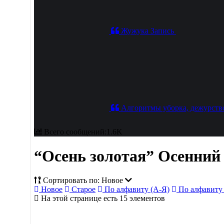
Жужука
Запись
Алгоритмы уборка, дежурств
Всего сообщений:1.6K
“Осень золотая” Осенний
Сортировать по: Новое
Новое
Старое
По алфавиту (А-Я)
По алфавиту
На этой странице есть 15 элементов