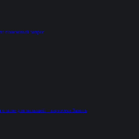
те поисковый запрос
 о зиме для малышей – картотека
Запись