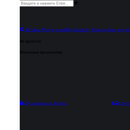
Искать:
Movie should be distinctly
Пожалуйста, введи
Не пропусти
Поисковые предложения
Осьминожки
Запись
Стихи