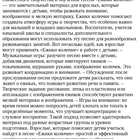
— это замечательный материал для взрослых, которые
занимаются с детьми, чтобы развивать внимание,
воображение и мелкую моторику. Ежики колючие помогают
создавать атмосферу игры и творчества, что особенно важно
для малышей и младших школьников. Воспитатели, учителя
начальной школы и специалисты дополнительного
образования могут использовать эту песню для разнообразных
развивающих занятий. Вот несколько идей, как взрослые
могут применять «Ежики колючие» в работе с детьми: –
Музыкальные игры: разучите песню вместе с детьми,
добавляя движения, которые имитируют ежиков —
покачивания, шуршание руками, изображение колючек. Это
развивает координацию и внимание. – Обсуждения: после
прослушивания песни предложите детям рассказать, что они
знают о ежиках, что поможет развитию речи и памяти. –
Творческие задания: рисование, лепка из пластилина или
аппликации с изображением ежиков способствуют развитию
мелкой моторики и воображения. – Игры на внимание: во
время пения можно попросить детей хлопать или топать в
определённые моменты, что улучшает концентрацию и
слуховое восприятие. Такой подход позволяет адаптировать
материал под разные возрастные группы и уровни
подготовки. Взрослые, которые помогают детям учиться,
найдут в песне «Ежики колючие» простой и эффективный