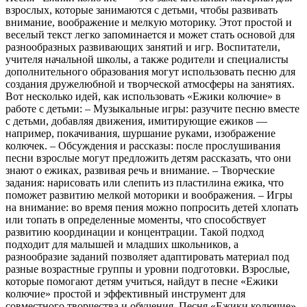
взрослых, которые занимаются с детьми, чтобы развивать
внимание, воображение и мелкую моторику. Этот простой и
веселый текст легко запоминается и может стать основой для
разнообразных развивающих занятий и игр. Воспитатели,
учителя начальной школы, а также родители и специалисты
дополнительного образования могут использовать песню для
создания дружелюбной и творческой атмосферы на занятиях.
Вот несколько идей, как использовать «Ежики колючие» в
работе с детьми: – Музыкальные игры: разучите песню вместе
с детьми, добавляя движения, имитирующие ежиков —
например, покачивания, шуршание руками, изображение
колючек. – Обсуждения и рассказы: после прослушивания
песни взрослые могут предложить детям рассказать, что они
знают о ежиках, развивая речь и внимание. – Творческие
задания: нарисовать или слепить из пластилина ежика, что
поможет развитию мелкой моторики и воображения. – Игры
на внимание: во время пения можно попросить детей хлопать
или топать в определенные моменты, что способствует
развитию координации и концентрации. Такой подход
подходит для малышей и младших школьников, а
разнообразие заданий позволяет адаптировать материал под
разные возрастные группы и уровни подготовки. Взрослые,
которые помогают детям учиться, найдут в песне «Ежики
колючие» простой и эффективный инструмент для
совместного творчества и обучения. Песня «Ежики колючие»