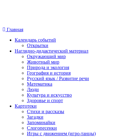
Главная
Календарь событий
Открытки
Наглядно-дидактический материал
Окружающий мир
Животный мир
Природа и экология
География и история
Русский язык / Развитие речи
Математика
Люди
Культура и искусство
Здоровье и спорт
Картотеки
Стихи и рассказы
Загадки
Запоминайки
Слогопесенки
Игры с движением (игро-танцы)