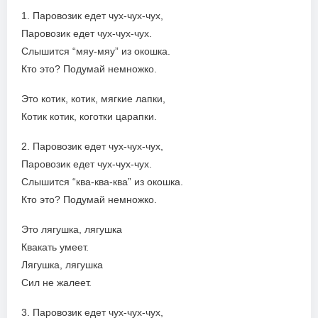
1. Паровозик едет чух-чух-чух,
Паровозик едет чух-чух-чух.
Слышится “мяу-мяу” из окошка.
Кто это? Подумай немножко.
Это котик, котик, мягкие лапки,
Котик котик, коготки царапки.
2. Паровозик едет чух-чух-чух,
Паровозик едет чух-чух-чух.
Слышится “ква-ква-ква” из окошка.
Кто это? Подумай немножко.
Это лягушка, лягушка
Квакать умеет.
Лягушка, лягушка
Сил не жалеет.
3. Паровозик едет чух-чух-чух,