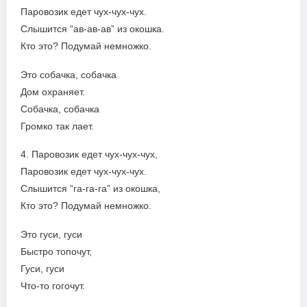
Паровозик едет чух-чух-чух.
Слышится “ав-ав-ав” из окошка.
Кто это? Подумай немножко.
Это собачка, собачка
Дом охраняет.
Собачка, собачка
Громко так лает.
4. Паровозик едет чух-чух-чух,
Паровозик едет чух-чух-чух.
Слышится “га-га-га” из окошка,
Кто это? Подумай немножко.
Это гуси, гуси
Быстро топочут,
Гуси, гуси
Что-то гогочут.