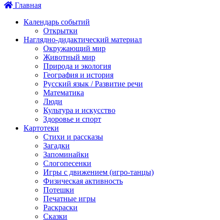
Главная
Календарь событий
Открытки
Наглядно-дидактический материал
Окружающий мир
Животный мир
Природа и экология
География и история
Русский язык / Развитие речи
Математика
Люди
Культура и искусство
Здоровье и спорт
Картотеки
Стихи и рассказы
Загадки
Запоминайки
Слогопесенки
Игры с движением (игро-танцы)
Физическая активность
Потешки
Печатные игры
Раскраски
Сказки