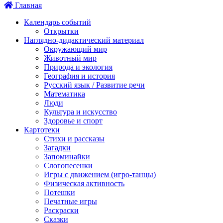
Главная
Календарь событий
Открытки
Наглядно-дидактический материал
Окружающий мир
Животный мир
Природа и экология
География и история
Русский язык / Развитие речи
Математика
Люди
Культура и искусство
Здоровье и спорт
Картотеки
Стихи и рассказы
Загадки
Запоминайки
Слогопесенки
Игры с движением (игро-танцы)
Физическая активность
Потешки
Печатные игры
Раскраски
Сказки