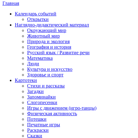
Главная
Календарь событий
Открытки
Наглядно-дидактический материал
Окружающий мир
Животный мир
Природа и экология
География и история
Русский язык / Развитие речи
Математика
Люди
Культура и искусство
Здоровье и спорт
Картотеки
Стихи и рассказы
Загадки
Запоминайки
Слогопесенки
Игры с движением (игро-танцы)
Физическая активность
Потешки
Печатные игры
Раскраски
Сказки